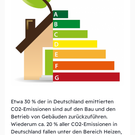
Entdecken Sie unsere Leistungen
News und Blogs
Bleiben Sie auf dem Laufendem
Über uns
Erfahren Sie mehr über unsere Expertise
Team
Experten hinter unserem Erfolg
Downloads
Etwa 30 % der in Deutschland emittierten
Hier finden Sie unsere aktuellen Download-
CO2-Emissionen sind auf den Bau und den
Materialien
Betrieb von Gebäuden zurückzuführen.
Wiederum ca. 20 % aller CO2-Emissionen in
Deutschland fallen unter den Bereich Heizen,