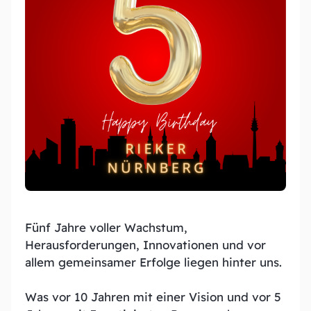
Entdecken Sie unsere Leistungen
News und Blogs
Bleiben Sie auf dem Laufendem
Über uns
Erfahren Sie mehr über unsere Expertise
Team
Experten hinter unserem Erfolg
Downloads
Fünf Jahre voller Wachstum,
Hier finden Sie unsere aktuellen Download-
Herausforderungen, Innovationen und vor
Materialien
allem gemeinsamer Erfolge liegen hinter uns.
Was vor 10 Jahren mit einer Vision und vor 5