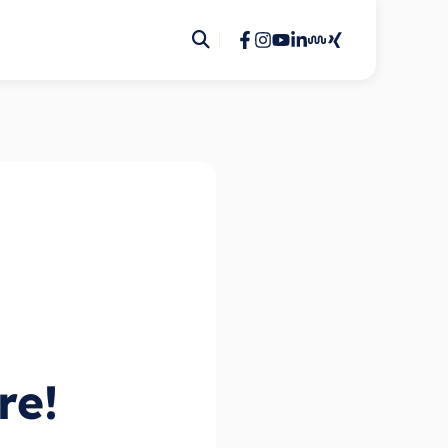
Kontakt
Nehmen Sie Kontakt mit unserem Team
auf
News und Blogs
Bleiben Sie auf dem Laufendem
n
Downloads
re!
Hier finden Sie unsere aktuellen
Download-Materialien