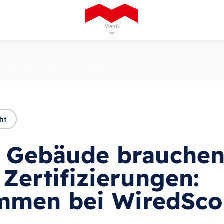
Menü
 Gebäude brauchen smarte Zertifizi...
Projekte und Branchen
Sehen Sie sich unser Projektportfolio an
ht
Leistungen
Entdecken Sie unsere Leistungen
 Gebäude brauche
Zertifizierungen:
Team
mmen bei WiredSco
Experten hinter unserem Erfolg