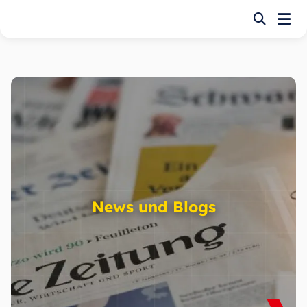
Startseite
Finden Sie Ihre besten Leistungen
Projekte und Branchen
Sehen Sie sich unser Projektportfolio an
Kontakt
Nehmen Sie Kontakt mit unserem Team auf
News und Blogs
Jobs
Gestalte deine Zukunft mit uns! Bewirb dich hier.
Leistungen