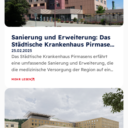
Sanierung und Erweiterung: Das
Städtische Krankenhaus Pirmasens
setzt neue Maßstäbe
25.02.2025
Das Städtische Krankenhaus Pirmasens erfährt
eine umfassende Sanierung und Erweiterung, die
die medizinische Versorgung der Region auf ein
neues Level hebt. Mit der Übernahme des...
MEHR LESEN