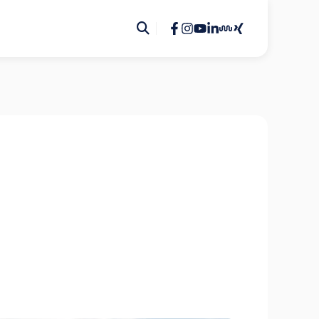
Kontakt
Nehmen Sie Kontakt mit unserem Team
auf
News und Blogs
Bleiben Sie auf dem Laufendem
Downloads
Hier finden Sie unsere aktuellen
Download-Materialien