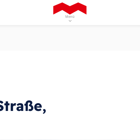
Menü
Projekte und Branchen
Sehen Sie sich unser Projektportfolio an
Leistungen
Entdecken Sie unsere Leistungen
Straße,
Team
Experten hinter unserem Erfolg