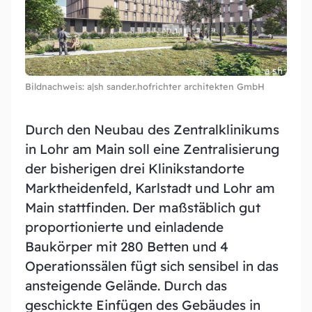
Entdecken Sie unsere Leistungen
News und Blogs
Bleiben Sie auf dem Laufendem
Bildnachweis: a|sh sander.hofrichter architekten GmbH
Über uns
Erfahren Sie mehr über unsere Expertise
Durch den Neubau des Zentralklinikums
in Lohr am Main soll eine Zentralisierung
der bisherigen drei Klinikstandorte
Team
Experten hinter unserem Erfolg
Marktheidenfeld, Karlstadt und Lohr am
Main stattfinden. Der maßstäblich gut
proportionierte und einladende
Downloads
Hier finden Sie unsere aktuellen Download-
Baukörper mit 280 Betten und 4
Materialien
Operationssälen fügt sich sensibel in das
ansteigende Gelände. Durch das
geschickte Einfügen des Gebäudes in